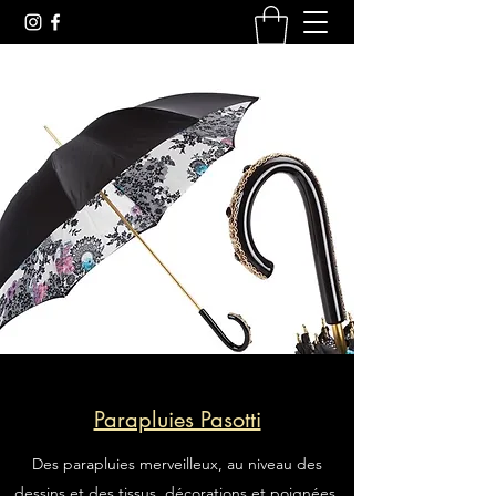
Parapluies Pasotti
Des parapluies merveilleux, au niveau des
dessins et des tissus, décorations et poignées.