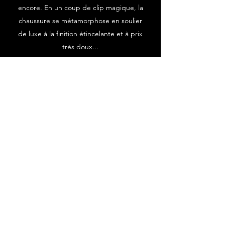
encore. En un coup de clip magique, la
chaussure se métamorphose en soulier
de luxe à la finition étincelante et à prix
très doux...
Essayez, vous verrez !