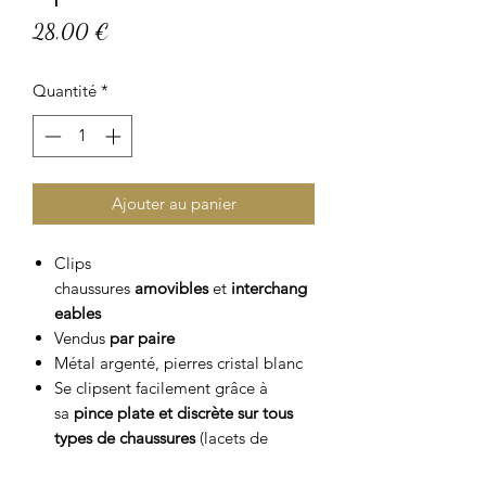
Prix
28,00 €
Quantité
*
Ajouter au panier
Clips
chaussures
amovibles
et
interchang
eables
Vendus
par paire
Métal argenté, pierres cristal blanc
Se clipsent facilement grâce à
sa
pince plate et discrète
sur tous
types de chaussures
(lacets de
sneakers, escarpins, mocassins,