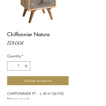
Chiffonnier Natura
Price
759,00€
Quantity
*
Ajouter au panier
CHIFFONNIER 9T - L 45 H 126 P35
Mango massif,
Boutons et poignées en métal.